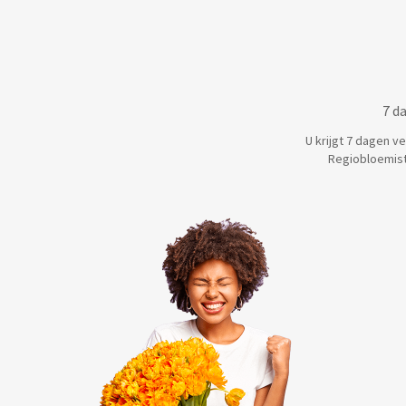
7 d
U krijgt 7 dagen v
Regiobloemist