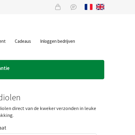
ent
Cadeaus
Inloggen bedrijven
antie
diolen
diolen direct van de kweker verzonden in leuke
kking.
aat