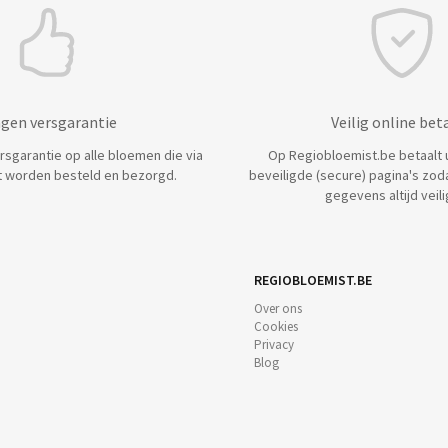
agen versgarantie
Veilig online bet
ersgarantie op alle bloemen die via
Op Regiobloemist.be betaalt u 
 worden besteld en bezorgd.
beveiligde (secure) pagina's zod
gegevens altijd veilig
REGIOBLOEMIST.BE
Over ons
Cookies
Privacy
Blog