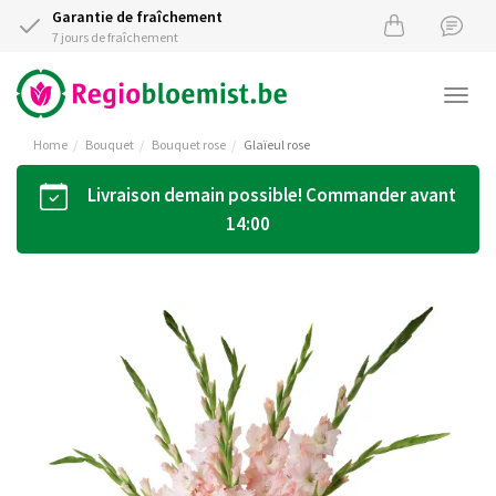
Garantie de fraîchement
7 jours de fraîchement
Togg
navi
Home
Bouquet
Bouquet rose
Glaïeul rose
Livraison demain possible! Commander avant
14:00