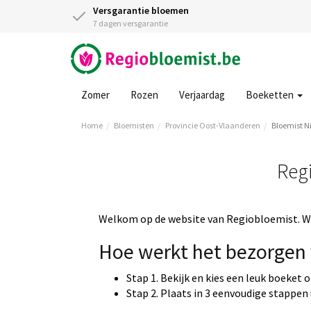
Versgarantie bloemen
7 dagen versgarantie
Zomer
Rozen
Verjaardag
Boeketten
Home
Bloemisten
Provincie Oost-Vlaanderen
Bloemist 
Reg
Welkom op de website van Regiobloemist. Wi
Hoe werkt het bezorgen 
Stap 1. Bekijk en kies een leuk boeket 
Stap 2. Plaats in 3 eenvoudige stappen