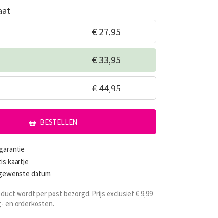
aat
€ 27,95
€ 33,95
€ 44,95
BESTELLEN
garantie
tis kaartje
 gewenste datum
oduct wordt per post bezorgd. Prijs exclusief € 9,99
- en orderkosten.