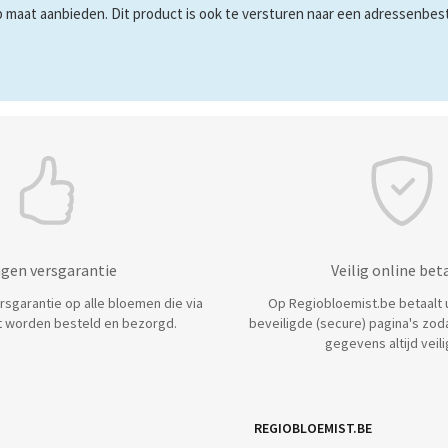
maat aanbieden. Dit product is ook te versturen naar een adressenbestan
agen versgarantie
Veilig online bet
ersgarantie op alle bloemen die via
Op Regiobloemist.be betaalt u 
 worden besteld en bezorgd.
beveiligde (secure) pagina's zod
gegevens altijd veilig
REGIOBLOEMIST.BE