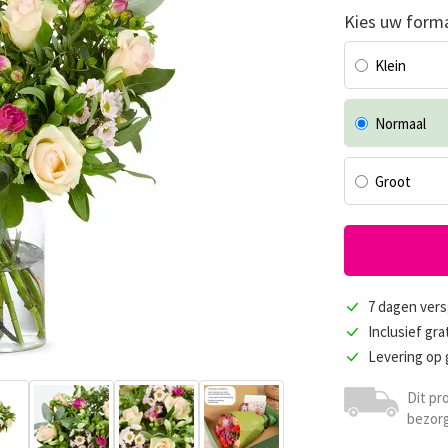
Kies uw form
Klein
Normaal
Groot
7 dagen vers
Inclusief gra
Levering op
Dit pr
bezorg