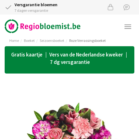
Versgarantie bloemen
7 dagen versgarantie
Togg
navi
Home
Boeket
Seizoensboeket
Roze Verrassingsboeket
Gratis kaartje | Vers van de Nederlandse kweker |
7 dg versgarantie