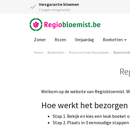
Versgarantie bloemen
7 dagen versgarantie
Zomer
Rozen
Verjaardag
Boeketten
Home
Bloemisten
Provincie Oost-Vlaanderen
Bloemist 
Re
Welkom op de website van Regiobloemist. Wi
Hoe werkt het bezorgen 
Stap 1. Bekijk en kies een leuk boeket 
Stap 2. Plaats in 3 eenvoudige stappen