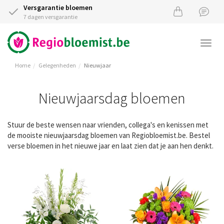
Versgarantie bloemen
7 dagen versgarantie
Togg
navi
Home
Gelegenheden
Nieuwjaar
Nieuwjaarsdag bloemen
Stuur de beste wensen naar vrienden, collega's en kenissen met
de mooiste nieuwjaarsdag bloemen van Regiobloemist.be. Bestel
verse bloemen in het nieuwe jaar en laat zien dat je aan hen denkt.