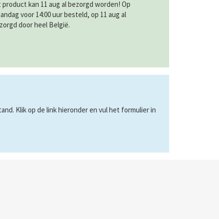
t product kan 11 aug al bezorgd worden! Op
andag voor 14:00 uur besteld, op 11 aug al
zorgd door heel België.
d. Klik op de link hieronder en vul het formulier in