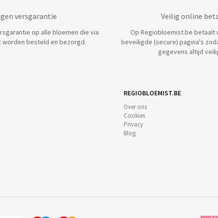
agen versgarantie
Veilig online bet
ersgarantie op alle bloemen die via
Op Regiobloemist.be betaalt u 
 worden besteld en bezorgd.
beveiligde (secure) pagina's zod
gegevens altijd veilig
REGIOBLOEMIST.BE
Over ons
Cookies
Privacy
Blog