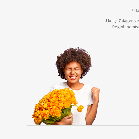
7 d
U krijgt 7 dagen v
Regiobloemist