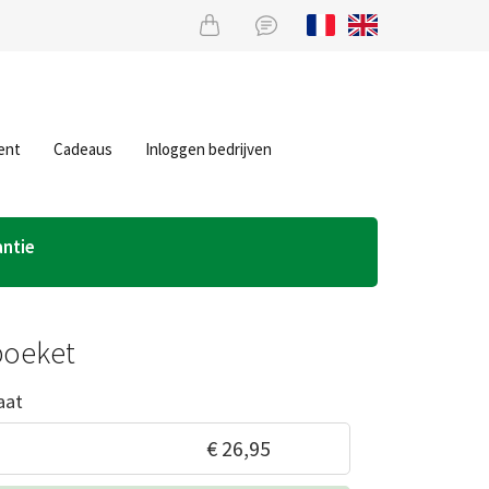
ent
Cadeaus
Inloggen bedrijven
antie
boeket
aat
€ 26,95