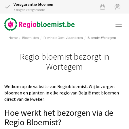
Versgarantie bloemen
7 dagen versgarantie
Togg
navi
Home
Bloemisten
Provincie Oost-Vlaanderen
Bloemist Wortegem
Regio bloemist bezorgt in
Wortegem
Welkom op de website van Regiobloemist. Wij bezorgen
bloemen en planten in elke regio van België met bloemen
direct van de kweker.
Hoe werkt het bezorgen via de
Regio Bloemist?