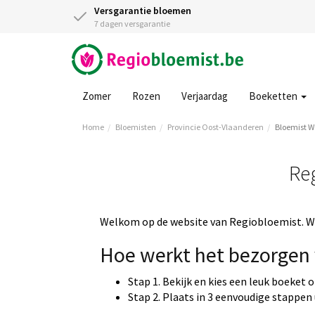
Versgarantie bloemen
7 dagen versgarantie
Zomer
Rozen
Verjaardag
Boeketten
Home
Bloemisten
Provincie Oost-Vlaanderen
Bloemist 
Re
Welkom op de website van Regiobloemist. Wi
Hoe werkt het bezorgen 
Stap 1. Bekijk en kies een leuk boeket 
Stap 2. Plaats in 3 eenvoudige stappen