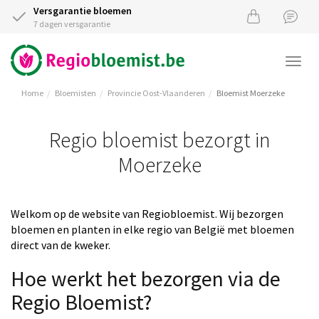
Versgarantie bloemen
7 dagen versgarantie
Togg
navi
Home
Bloemisten
Provincie Oost-Vlaanderen
Bloemist Moerzeke
Regio bloemist bezorgt in
Moerzeke
Welkom op de website van Regiobloemist. Wij bezorgen
bloemen en planten in elke regio van België met bloemen
direct van de kweker.
Hoe werkt het bezorgen via de
Regio Bloemist?