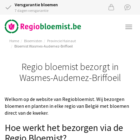
Versgarantie bloemen
7 dagen versgarantie
Togg
navi
Home
Bloemisten
Provincie Hainaut
Bloemist Wasmes-Audemez-Briffoeil
Regio bloemist bezorgt in
Wasmes-Audemez-Briffoeil
Welkom op de website van Regiobloemist. Wij bezorgen
bloemen en planten in elke regio van België met bloemen
direct van de kweker.
Hoe werkt het bezorgen via de
Regio Bloemist?