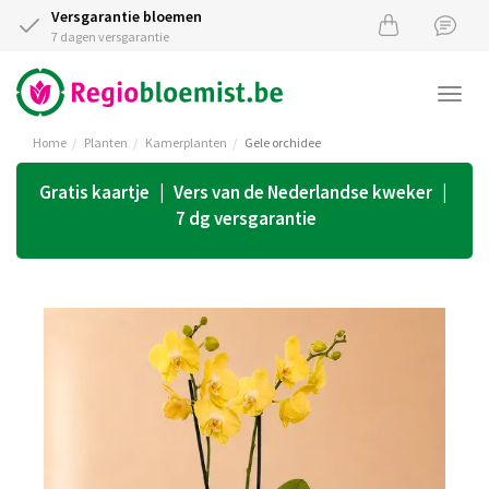
Versgarantie bloemen
7 dagen versgarantie
Togg
navi
Home
Planten
Kamerplanten
Gele orchidee
Gratis kaartje | Vers van de Nederlandse kweker |
7 dg versgarantie