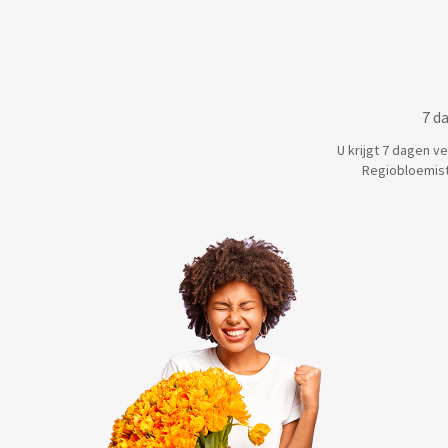
7 d
U krijgt 7 dagen v
Regiobloemist