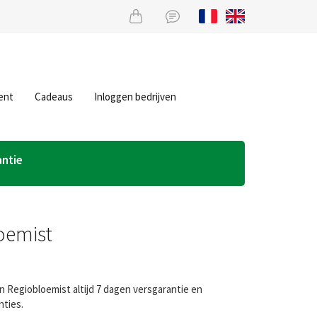
ent
Cadeaus
Inloggen bedrijven
antie
oemist
n Regiobloemist altijd 7 dagen versgarantie en
nties.