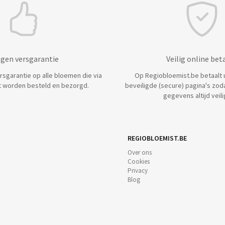
agen versgarantie
Veilig online bet
ersgarantie op alle bloemen die via
Op Regiobloemist.be betaalt u 
 worden besteld en bezorgd.
beveiligde (secure) pagina's zod
gegevens altijd veilig
REGIOBLOEMIST.BE
Over ons
Cookies
Privacy
Blog