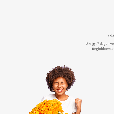
7 d
U krijgt 7 dagen v
Regiobloemist