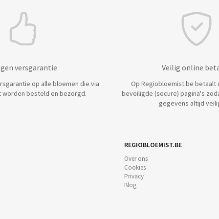
agen versgarantie
Veilig online bet
ersgarantie op alle bloemen die via
Op Regiobloemist.be betaalt u 
 worden besteld en bezorgd.
beveiligde (secure) pagina's zod
gegevens altijd veilig
REGIOBLOEMIST.BE
Over ons
Cookies
Privacy
Blog