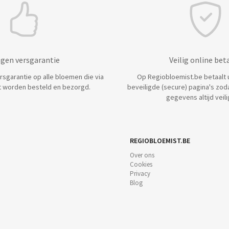
agen versgarantie
Veilig online bet
ersgarantie op alle bloemen die via
Op Regiobloemist.be betaalt u 
 worden besteld en bezorgd.
beveiligde (secure) pagina's zod
gegevens altijd veilig
REGIOBLOEMIST.BE
Over ons
Cookies
Privacy
Blog