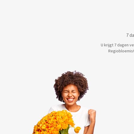
7 d
U krijgt 7 dagen v
Regiobloemist