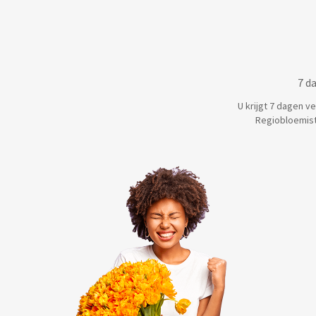
7 d
U krijgt 7 dagen v
Regiobloemist