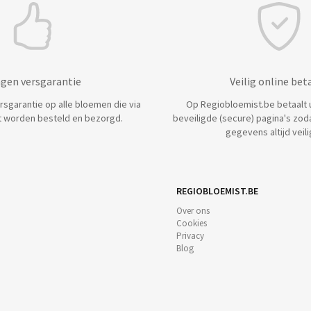
agen versgarantie
Veilig online bet
ersgarantie op alle bloemen die via
Op Regiobloemist.be betaalt u 
 worden besteld en bezorgd.
beveiligde (secure) pagina's zod
gegevens altijd veilig
REGIOBLOEMIST.BE
Over ons
Cookies
Privacy
Blog