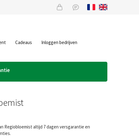
ent
Cadeaus
Inloggen bedrijven
antie
oemist
an Regiobloemist altijd 7 dagen versgarantie en
nties.