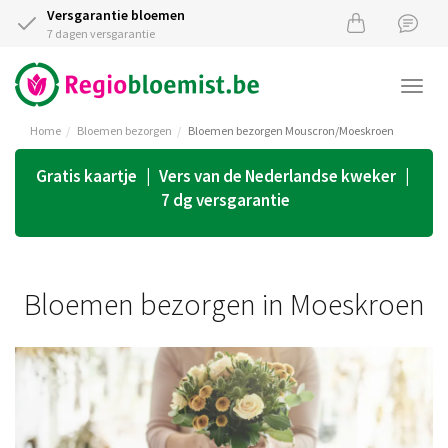
Versgarantie bloemen
7 dagen versgarantie
Togg
navi
Home
Bloemen bezorgen
Bloemen bezorgen Mouscron/Moeskroen
Gratis kaartje | Vers van de Nederlandse kweker |
7 dg versgarantie
Bloemen bezorgen in Moeskroen