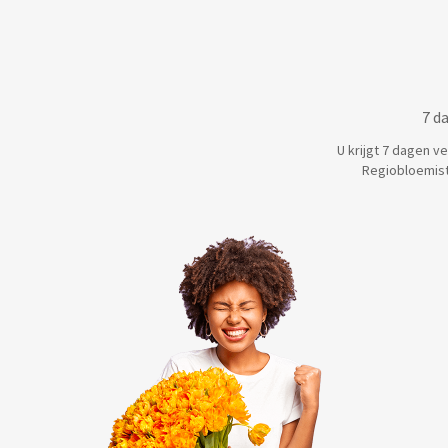
7 d
U krijgt 7 dagen v
Regiobloemist