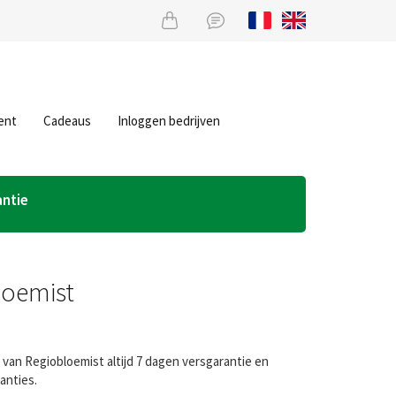
ent
Cadeaus
Inloggen bedrijven
antie
loemist
van Regiobloemist altijd 7 dagen versgarantie en
anties.