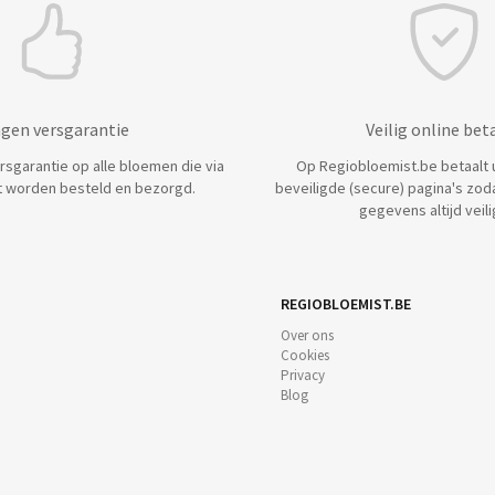
agen versgarantie
Veilig online bet
ersgarantie op alle bloemen die via
Op Regiobloemist.be betaalt u 
 worden besteld en bezorgd.
beveiligde (secure) pagina's zod
gegevens altijd veilig
REGIOBLOEMIST.BE
Over ons
Cookies
Privacy
Blog