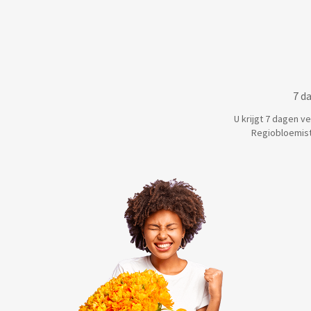
7 d
U krijgt 7 dagen v
Regiobloemist