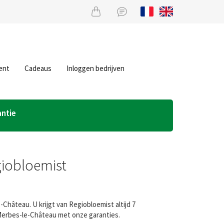
ent
Cadeaus
Inloggen bedrijven
antie
giobloemist
hâteau. U krijgt van Regiobloemist altijd 7
Merbes-le-Château met onze garanties.