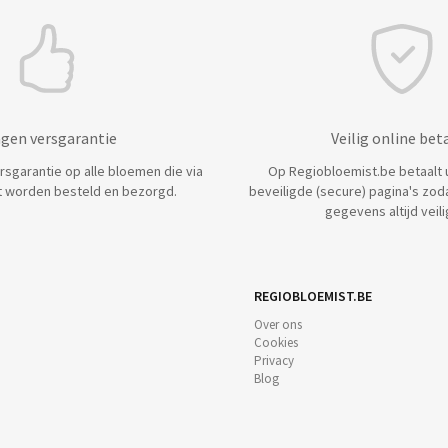
agen versgarantie
Veilig online bet
ersgarantie op alle bloemen die via
Op Regiobloemist.be betaalt u 
 worden besteld en bezorgd.
beveiligde (secure) pagina's zod
gegevens altijd veilig
REGIOBLOEMIST.BE
Over ons
Cookies
Privacy
Blog