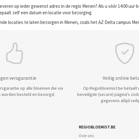
everen op ieder gewenst adres in de regio Menen? Als u vóór 14.00 uur 
bepaalt zelf een datum en locatie voor bezorging.
nde locaties te laten bezorgen in Menen, zoals het AZ Delta campus Me
agen versgarantie
Veilig online bet
ersgarantie op alle bloemen die via
Op Regiobloemist.be betaalt u 
 worden besteld en bezorgd.
beveiligde (secure) pagina's zod
gegevens altijd veilig
REGIOBLOEMIST.BE
Over ons