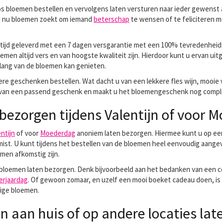
os bloemen bestellen en vervolgens laten versturen naar ieder gewenst
u nu bloemen zoekt om iemand
beterschap
te wensen of te feliciteren m
tijd geleverd met een 7 dagen versgarantie met een 100% tevredenheids
men altijd vers en van hoogste kwaliteit zijn. Hierdoor kunt u ervan uit
u lang van de bloemen kan genieten.
re geschenken bestellen. Wat dacht u van een lekkere fles wijn, mooie v
en van een passend geschenk en maakt u het bloemengeschenk nog comple
ezorgen tijdens Valentijn of voor 
ntijn
of voor
Moederdag
anoniem laten bezorgen. Hiermee kunt u op een
st. U kunt tijdens het bestellen van de bloemen heel eenvoudig aangeve
emen afkomstig zijn.
bloemen laten bezorgen. Denk bijvoorbeeld aan het bedanken van een co
erjaardag
. Of gewoon zomaar, en uzelf een mooi boeket cadeau doen, is 
htige bloemen.
 aan huis of op andere locaties lat