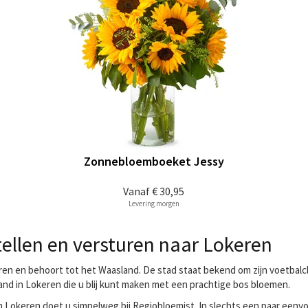
Zonnebloemboeket Jessy
Vanaf
€ 30,95
Levering morgen
ellen en versturen naar Lokeren
ren en behoort tot het Waasland. De stad staat bekend om zijn voetbalcl
and in Lokeren die u blij kunt maken met een prachtige bos bloemen.
 Lokeren doet u simpelweg bij Regiobloemist. In slechts een paar eenvo