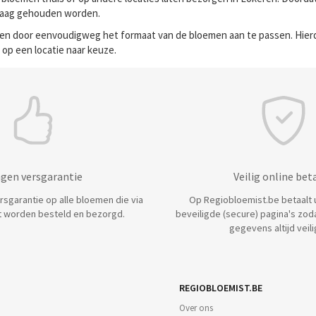
 laag gehouden worden.
alen door eenvoudigweg het formaat van de bloemen aan te passen. Hier
 op een locatie naar keuze.
agen versgarantie
Veilig online bet
ersgarantie op alle bloemen die via
Op Regiobloemist.be betaalt u 
 worden besteld en bezorgd.
beveiligde (secure) pagina's zod
gegevens altijd veilig
REGIOBLOEMIST.BE
Over ons