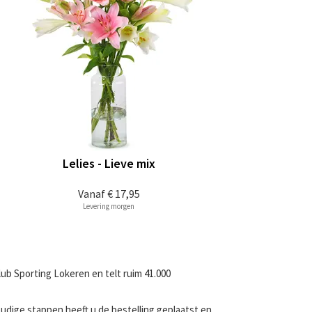
Lelies - Lieve mix
Vanaf
€ 17,95
Levering morgen
ub Sporting Lokeren en telt ruim 41.000
udige stappen heeft u de bestelling geplaatst en