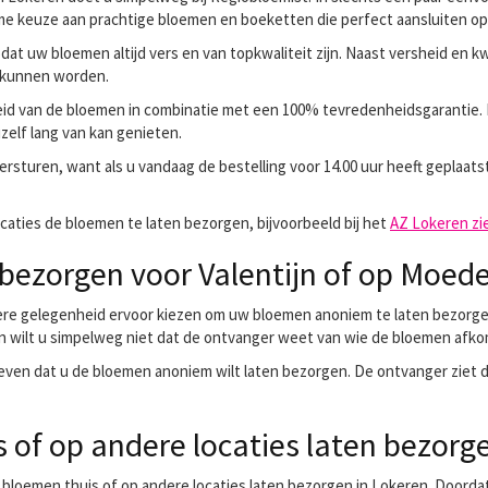
ime keuze aan prachtige bloemen en boeketten die perfect aansluiten op
at uw bloemen altijd vers en van topkwaliteit zijn. Naast versheid en k
d kunnen worden.
heid van de bloemen in combinatie met een 100% tevredenheidsgarantie.
zelf lang van kan genieten.
rsturen, want als u vandaag de bestelling voor 14.00 uur heeft geplaat
caties de bloemen te laten bezorgen, bijvoorbeeld bij het
AZ Lokeren zi
bezorgen voor Valentijn of op Moed
re gelegenheid ervoor kiezen om uw bloemen anoniem te laten bezorgen
n wilt u simpelweg niet dat de ontvanger weet van wie de bloemen afkom
ven dat u de bloemen anoniem wilt laten bezorgen. De ontvanger ziet da
of op andere locaties laten bezorg
 bloemen thuis of op andere locaties laten bezorgen in Lokeren. Doord