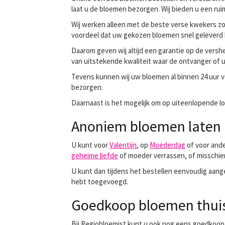
laat u de bloemen bezorgen. Wij bieden u een ru
Wij werken alleen met de beste verse kwekers zod
voordeel dat uw gekozen bloemen snel gelever
Daarom geven wij altijd een garantie op de vers
van uitstekende kwaliteit waar de ontvanger of u
Tevens kunnen wij uw bloemen al binnen 24 uur ve
bezorgen.
Daarnaast is het mogelijk om op uiteenlopende lo
Anoniem bloemen laten 
U kunt voor
Valentijn
, op
Moederdag
of voor ande
geheime liefde
of moeder verrassen, of misschie
U kunt dan tijdens het bestellen eenvoudig aange
hebt toegevoegd.
Goedkoop bloemen thuis 
Bij Regiobloemist kunt u ook nog eens goedkoop