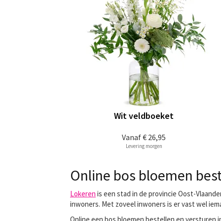
Wit veldboeket
Vanaf
€ 26,95
Levering morgen
Online bos bloemen best
Lokeren
is een stad in de provincie Oost-Vlaande
inwoners. Met zoveel inwoners is er vast wel iem
Online een bos bloemen bestellen en versturen in