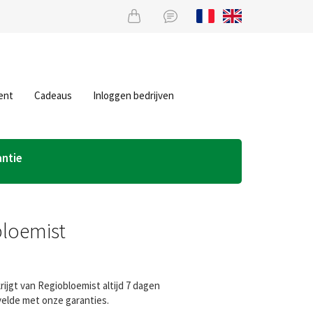
ent
Cadeaus
Inloggen bedrijven
antie
bloemist
ijgt van Regiobloemist altijd 7 dagen
velde met onze garanties.