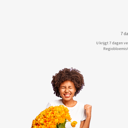
7 d
U krijgt 7 dagen v
Regiobloemist