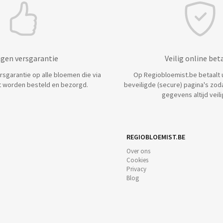
agen versgarantie
Veilig online bet
ersgarantie op alle bloemen die via
Op Regiobloemist.be betaalt u 
 worden besteld en bezorgd.
beveiligde (secure) pagina's zod
gegevens altijd veilig
REGIOBLOEMIST.BE
Over ons
Cookies
Privacy
Blog