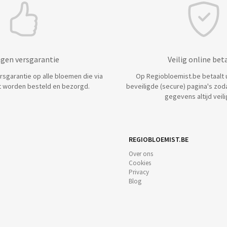
agen versgarantie
Veilig online bet
ersgarantie op alle bloemen die via
Op Regiobloemist.be betaalt u 
 worden besteld en bezorgd.
beveiligde (secure) pagina's zod
gegevens altijd veilig
REGIOBLOEMIST.BE
Over ons
Cookies
Privacy
Blog