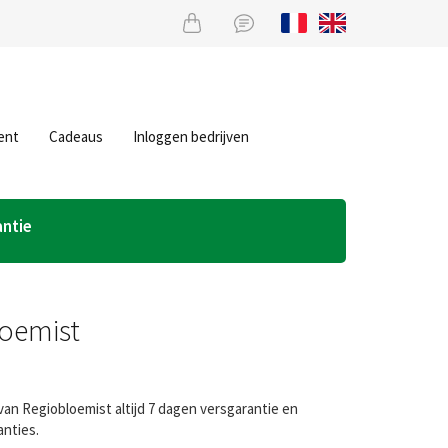
ent
Cadeaus
Inloggen bedrijven
antie
loemist
van Regiobloemist altijd 7 dagen versgarantie en
anties.