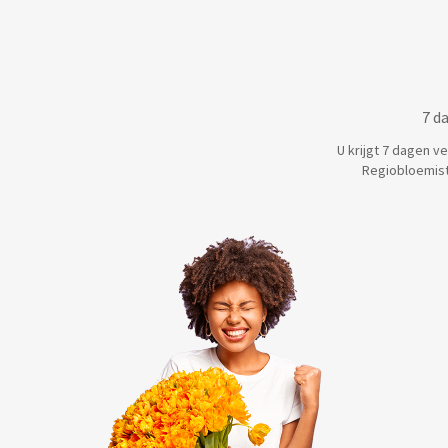
7 d
U krijgt 7 dagen v
Regiobloemist