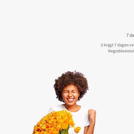
7 d
U krijgt 7 dagen v
Regiobloemist