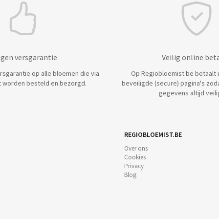
agen versgarantie
Veilig online bet
ersgarantie op alle bloemen die via
Op Regiobloemist.be betaalt u 
 worden besteld en bezorgd.
beveiligde (secure) pagina's zod
gegevens altijd veilig
REGIOBLOEMIST.BE
Over ons
Cookies
Privacy
Blog