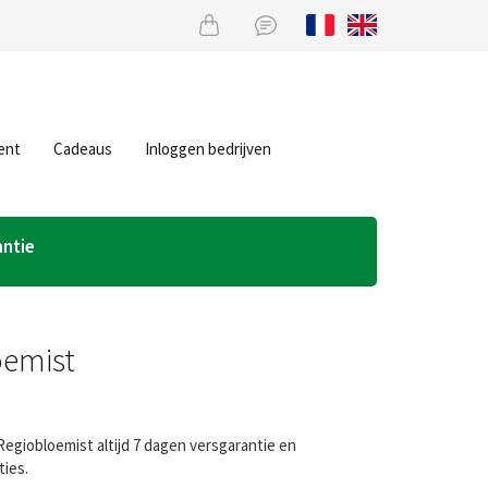
ent
Cadeaus
Inloggen bedrijven
antie
oemist
Regiobloemist altijd 7 dagen versgarantie en
ties.