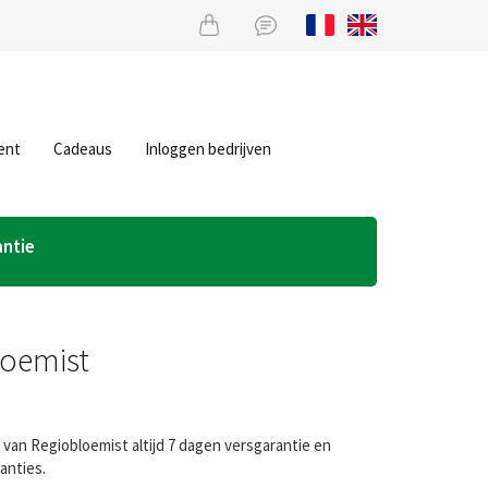
ent
Cadeaus
Inloggen bedrijven
antie
loemist
van Regiobloemist altijd 7 dagen versgarantie en
anties.