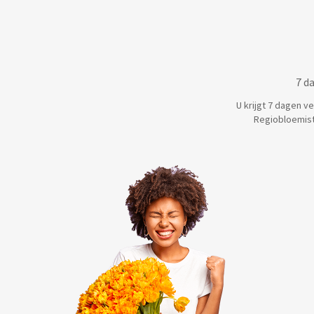
7 d
U krijgt 7 dagen v
Regiobloemist