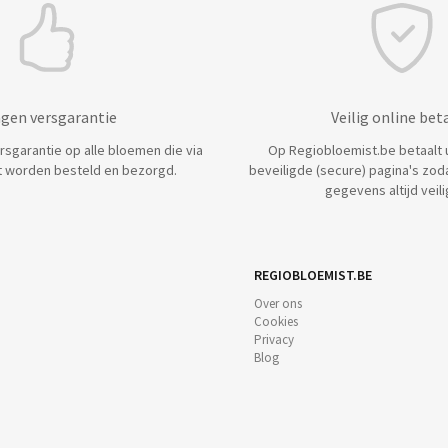
agen versgarantie
Veilig online bet
ersgarantie op alle bloemen die via
Op Regiobloemist.be betaalt u 
 worden besteld en bezorgd.
beveiligde (secure) pagina's zod
gegevens altijd veilig
REGIOBLOEMIST.BE
Over ons
Cookies
Privacy
Blog