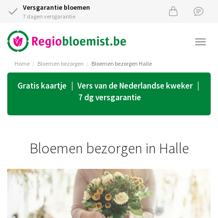
Versgarantie bloemen
7 dagen versgarantie
Togg
navi
Home
Bloemen bezorgen
Bloemen bezorgen Halle
Gratis kaartje | Vers van de Nederlandse kweker |
7 dg versgarantie
Bloemen bezorgen in Halle