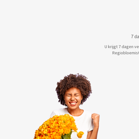
7 d
U krijgt 7 dagen v
Regiobloemist