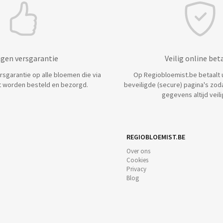
agen versgarantie
Veilig online bet
ersgarantie op alle bloemen die via
Op Regiobloemist.be betaalt u 
 worden besteld en bezorgd.
beveiligde (secure) pagina's zod
gegevens altijd veilig
REGIOBLOEMIST.BE
Over ons
Cookies
Privacy
Blog