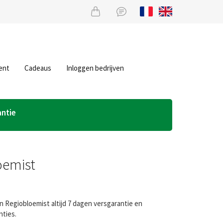
ent
Cadeaus
Inloggen bedrijven
antie
oemist
n Regiobloemist altijd 7 dagen versgarantie en
nties.