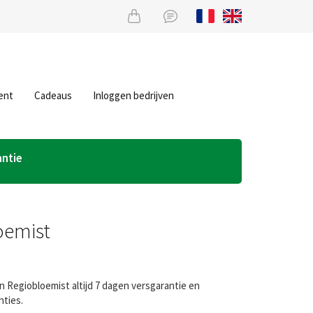
ent
Cadeaus
Inloggen bedrijven
antie
oemist
n Regiobloemist altijd 7 dagen versgarantie en
nties.