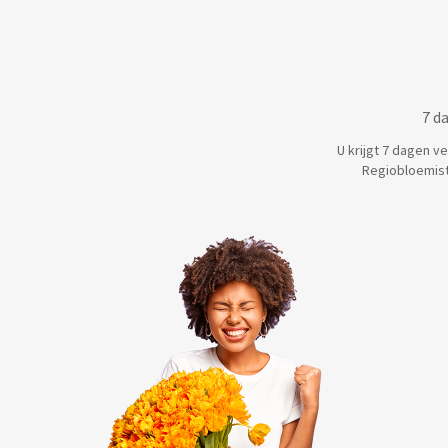
7 d
U krijgt 7 dagen v
Regiobloemist