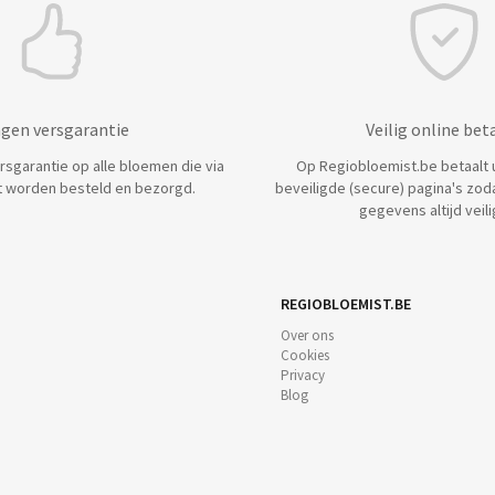
agen versgarantie
Veilig online bet
ersgarantie op alle bloemen die via
Op Regiobloemist.be betaalt u 
 worden besteld en bezorgd.
beveiligde (secure) pagina's zod
gegevens altijd veilig
REGIOBLOEMIST.BE
Over ons
Cookies
Privacy
Blog