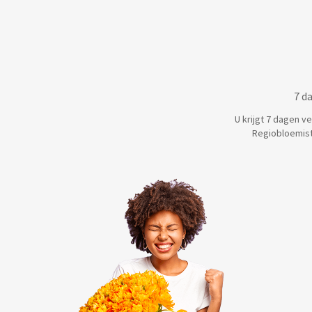
7 d
U krijgt 7 dagen v
Regiobloemist