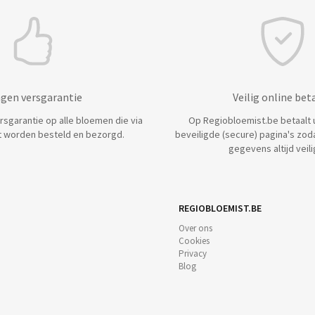
agen versgarantie
Veilig online bet
ersgarantie op alle bloemen die via
Op Regiobloemist.be betaalt u 
 worden besteld en bezorgd.
beveiligde (secure) pagina's zod
gegevens altijd veilig
REGIOBLOEMIST.BE
Over ons
Cookies
Privacy
Blog