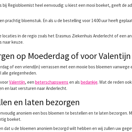
is bij Regiobloemist heel eenvoudig: u kiest een mooi boeket, geeft de
en prachtig bloemstuk. En als u de bestelling voor 14.00 uur heeft geplaa
 locaties in de regio zoals het Erasmus Ziekenhuis Anderlecht of een a
s naar keuze.
gen op Moederdag of voor Valentijn
erdag of een vriend(in) verrassen met een mooie bos bloemen vanwege
el alle gelegenheden.
 voor
Valentijn
, een
beterschapswens
en als
bedankje
. Wat de reden ook 
n en laat versturen naar Anderlecht.
len en laten bezorgen
nvoudig anoniem een bos bloemen te bestellen en te laten bezorgen. Met
htig boeket.
n dat u de bloemen anoniem bezorgd wilt hebben en wij zullen uw gege