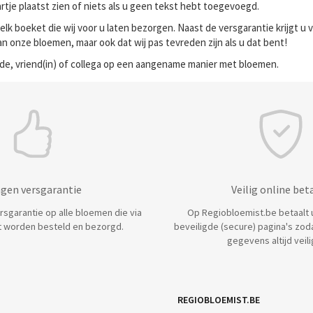
artje plaatst zien of niets als u geen tekst hebt toegevoegd.
elk boeket die wij voor u laten bezorgen. Naast de versgarantie krijgt 
n onze bloemen, maar ook dat wij pas tevreden zijn als u dat bent!
fde, vriend(in) of collega op een aangename manier met bloemen.
agen versgarantie
Veilig online bet
ersgarantie op alle bloemen die via
Op Regiobloemist.be betaalt u 
 worden besteld en bezorgd.
beveiligde (secure) pagina's zod
gegevens altijd veilig
REGIOBLOEMIST.BE