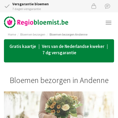
Versgarantie bloemen
7 dagen versgarantie
Togg
navi
Home
Bloemen bezorgen
Bloemen bezorgen Andenne
Gratis kaartje | Vers van de Nederlandse kweker |
7 dg versgarantie
Bloemen bezorgen in Andenne