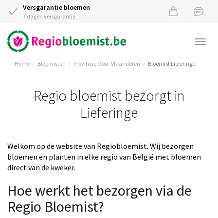
Versgarantie bloemen
7 dagen versgarantie
Togg
navi
Home
Bloemisten
Provincie Oost-Vlaanderen
Bloemist Lieferinge
Regio bloemist bezorgt in
Lieferinge
Welkom op de website van Regiobloemist. Wij bezorgen
bloemen en planten in elke regio van België met bloemen
direct van de kweker.
Hoe werkt het bezorgen via de
Regio Bloemist?