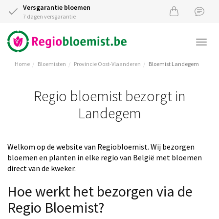
Versgarantie bloemen
7 dagen versgarantie
Togg
navi
Home
Bloemisten
Provincie Oost-Vlaanderen
Bloemist Landegem
Regio bloemist bezorgt in
Landegem
Welkom op de website van Regiobloemist. Wij bezorgen
bloemen en planten in elke regio van België met bloemen
direct van de kweker.
Hoe werkt het bezorgen via de
Regio Bloemist?