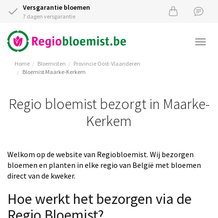
Versgarantie bloemen
7 dagen versgarantie
Togg
navi
Home
Bloemisten
Provincie Oost-Vlaanderen
Bloemist Maarke-Kerkem
Regio bloemist bezorgt in Maarke-
Kerkem
Welkom op de website van Regiobloemist. Wij bezorgen
bloemen en planten in elke regio van België met bloemen
direct van de kweker.
Hoe werkt het bezorgen via de
Regio Bloemist?