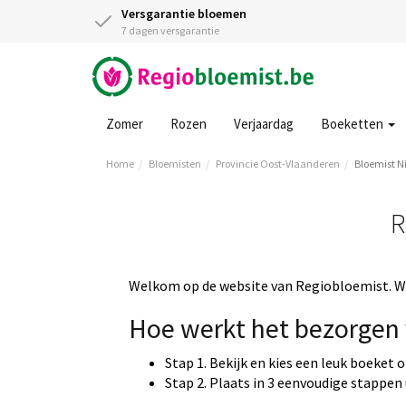
Versgarantie bloemen
7 dagen versgarantie
Zomer
Rozen
Verjaardag
Boeketten
Home
Bloemisten
Provincie Oost-Vlaanderen
Bloemist 
R
Welkom op de website van Regiobloemist. Wi
Hoe werkt het bezorgen 
Stap 1. Bekijk en kies een leuk boeket 
Stap 2. Plaats in 3 eenvoudige stappen