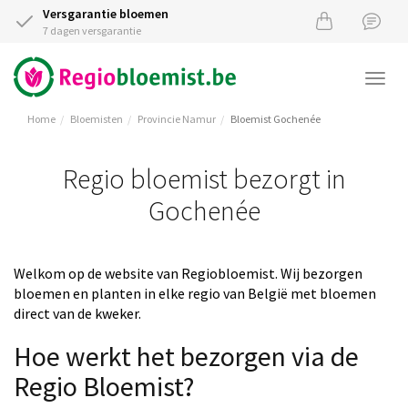
Versgarantie bloemen
7 dagen versgarantie
Togg
navi
Home
Bloemisten
Provincie Namur
Bloemist Gochenée
Regio bloemist bezorgt in
Gochenée
Welkom op de website van Regiobloemist. Wij bezorgen
bloemen en planten in elke regio van België met bloemen
direct van de kweker.
Hoe werkt het bezorgen via de
Regio Bloemist?