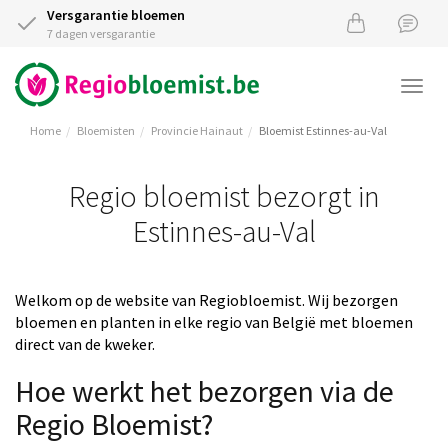
Versgarantie bloemen
7 dagen versgarantie
Togg
navi
Home
Bloemisten
Provincie Hainaut
Bloemist Estinnes-au-Val
Regio bloemist bezorgt in
Estinnes-au-Val
Welkom op de website van Regiobloemist. Wij bezorgen
bloemen en planten in elke regio van België met bloemen
direct van de kweker.
Hoe werkt het bezorgen via de
Regio Bloemist?