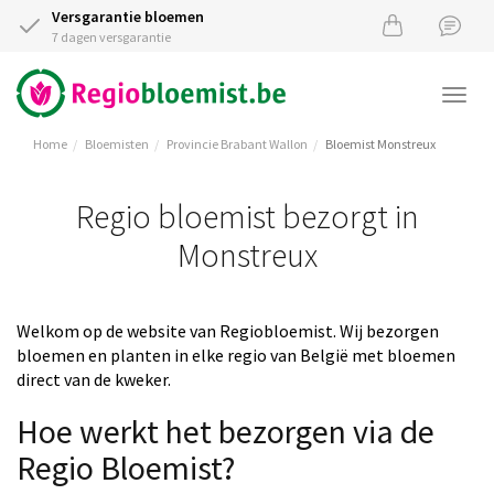
Versgarantie bloemen
7 dagen versgarantie
Togg
navi
Home
Bloemisten
Provincie Brabant Wallon
Bloemist Monstreux
Regio bloemist bezorgt in
Monstreux
Welkom op de website van Regiobloemist. Wij bezorgen
bloemen en planten in elke regio van België met bloemen
direct van de kweker.
Hoe werkt het bezorgen via de
Regio Bloemist?