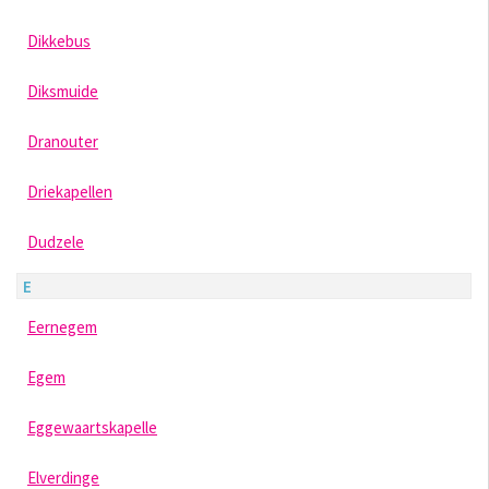
Dikkebus
Diksmuide
Dranouter
Driekapellen
Dudzele
E
Eernegem
Egem
Eggewaartskapelle
Elverdinge