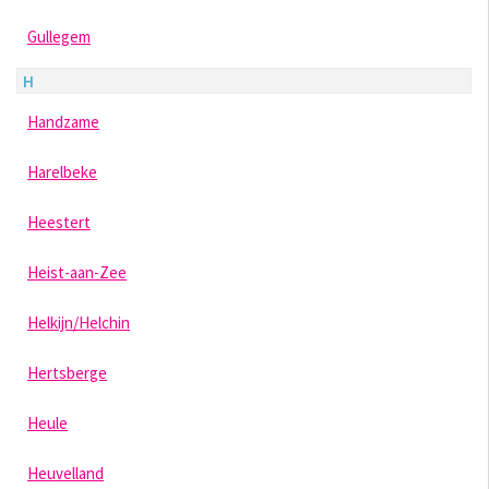
Gullegem
H
Handzame
Harelbeke
Heestert
Heist-aan-Zee
Helkijn/Helchin
Hertsberge
Heule
Heuvelland