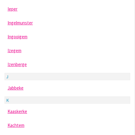
Ieper
Ingelmunster
Ingooigem
Izegem
Izenberge
J
Jabbeke
K
Kaaskerke
Kachtem