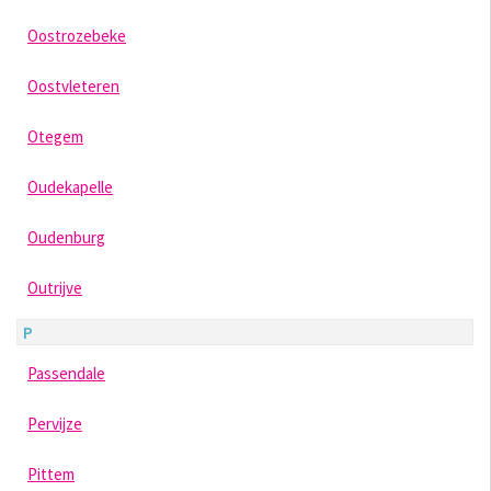
Oostrozebeke
Oostvleteren
Otegem
Oudekapelle
Oudenburg
Outrijve
P
Passendale
Pervijze
Pittem