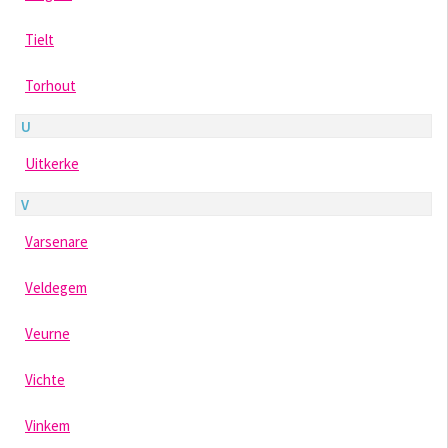
Tielt
Torhout
U
Uitkerke
V
Varsenare
Veldegem
Veurne
Vichte
Vinkem