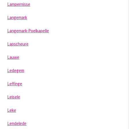
Lampernisse
Langemark
Langemark-Poelkapelle
Lapscheure
Lauwe
Ledegem
Leffinge
Leisele
Leke
Lendelede