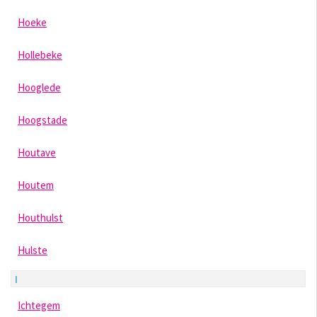
Hoeke
Hollebeke
Hooglede
Hoogstade
Houtave
Houtem
Houthulst
Hulste
I
Ichtegem