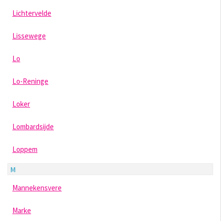
Lichtervelde
Lissewege
Lo
Lo-Reninge
Loker
Lombardsijde
Loppem
M
Mannekensvere
Marke