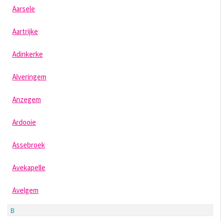
Aarsele
Aartrijke
Adinkerke
Alveringem
Anzegem
Ardooie
Assebroek
Avekapelle
Avelgem
B