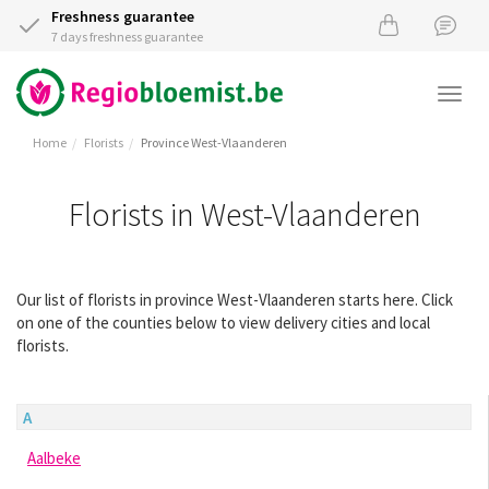
Freshness guarantee
7 days freshness guarantee
Togg
navi
Home
Florists
Province West-Vlaanderen
Florists in West-Vlaanderen
Our list of florists in province West-Vlaanderen starts here. Click
on one of the counties below to view delivery cities and local
florists.
A
Aalbeke