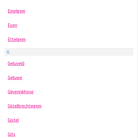
Emelgem
Esen
Ettelgem
G
Geluveld
Geluwe
Gijverinkhove
Gijzelbrechtegem
Gistel
Gits