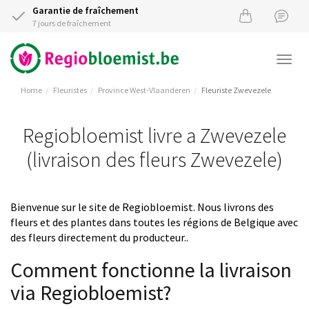
Garantie de fraîchement
7 jours de fraîchement
Togg
navi
Home
Fleuristes
Province West-Vlaanderen
Fleuriste Zwevezele
Regiobloemist livre a Zwevezele
(livraison des fleurs Zwevezele)
Bienvenue sur le site de Regiobloemist. Nous livrons des
fleurs et des plantes dans toutes les régions de Belgique avec
des fleurs directement du producteur..
Comment fonctionne la livraison
via Regiobloemist?