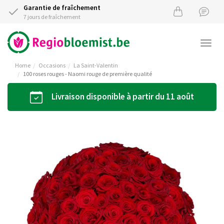
Garantie de fraîchement
7 jours de fraîchement
Togg
navi
Home
Occasions
La Saint-Valentin
100 roses rouges - Naomi rouge de première qualité
Livraison disponible à partir du 11 août