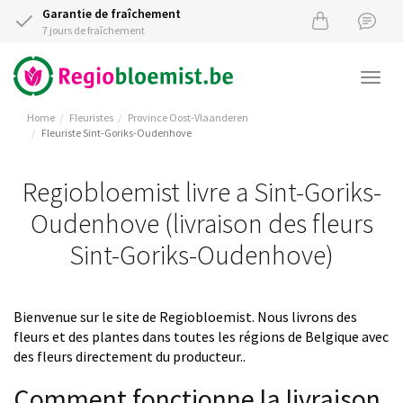
Garantie de fraîchement
7 jours de fraîchement
Togg
navi
Home
Fleuristes
Province Oost-Vlaanderen
Fleuriste Sint-Goriks-Oudenhove
Regiobloemist livre a Sint-Goriks-
Oudenhove (livraison des fleurs
Sint-Goriks-Oudenhove)
Bienvenue sur le site de Regiobloemist. Nous livrons des
fleurs et des plantes dans toutes les régions de Belgique avec
des fleurs directement du producteur..
Comment fonctionne la livraison