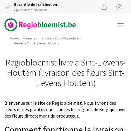
Garantie de fraîchement
7 jours de fraîchement
Togg
navi
Home
Fleuristes
Province Oost-Vlaanderen
Fleuriste Sint-Lievens-Houtem
Regiobloemist livre a Sint-Lievens-
Houtem (livraison des fleurs Sint-
Lievens-Houtem)
Bienvenue sur le site de Regiobloemist. Nous livrons des
fleurs et des plantes dans toutes les régions de Belgique avec
des fleurs directement du producteur..
Comment fonctionne la livraison