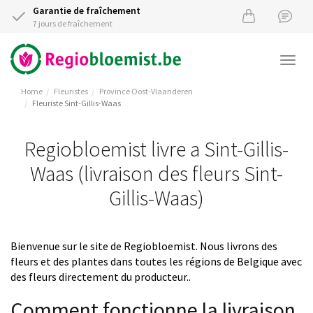
Garantie de fraîchement
7 jours de fraîchement
Togg
navi
Home
Fleuristes
Province Oost-Vlaanderen
Fleuriste Sint-Gillis-Waas
Regiobloemist livre a Sint-Gillis-
Waas (livraison des fleurs Sint-
Gillis-Waas)
Bienvenue sur le site de Regiobloemist. Nous livrons des
fleurs et des plantes dans toutes les régions de Belgique avec
des fleurs directement du producteur..
Comment fonctionne la livraison