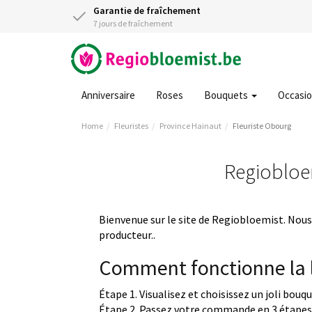
Garantie de fraîchement
7 jours de fraîchement
Anniversaire
Roses
Bouquets
Occasi
Home
Fleuristes
Province Hainaut
Fleuriste Obourg
Regiobloem
Bienvenue sur le site de Regiobloemist. Nous 
producteur..
Comment fonctionne la l
Étape 1. Visualisez et choisissez un joli bouq
Étape 2. Passez votre commande en 3 étapes 