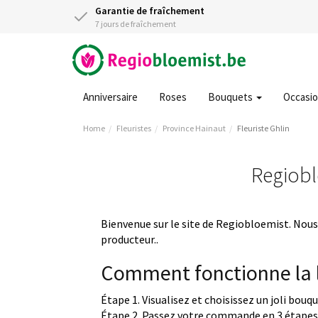
Garantie de fraîchement
7 jours de fraîchement
Anniversaire
Roses
Bouquets
Occasi
Home
Fleuristes
Province Hainaut
Fleuriste Ghlin
Regioblo
Bienvenue sur le site de Regiobloemist. Nous 
producteur..
Comment fonctionne la l
Étape 1. Visualisez et choisissez un joli bouq
Étape 2. Passez votre commande en 3 étapes 