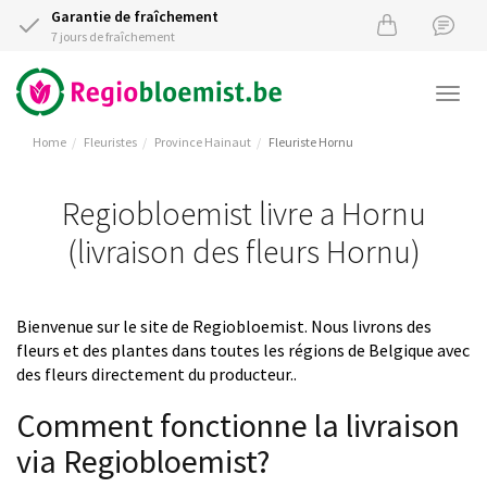
Garantie de fraîchement
7 jours de fraîchement
Togg
navi
Home
Fleuristes
Province Hainaut
Fleuriste Hornu
Regiobloemist livre a Hornu
(livraison des fleurs Hornu)
Bienvenue sur le site de Regiobloemist. Nous livrons des
fleurs et des plantes dans toutes les régions de Belgique avec
des fleurs directement du producteur..
Comment fonctionne la livraison
via Regiobloemist?