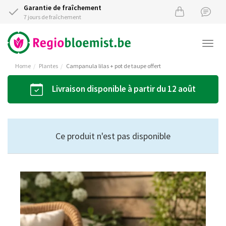
Garantie de fraîchement
7 jours de fraîchement
Togg
navi
Home
Plantes
Campanula lilas + pot de taupe offert
Livraison disponible à partir du 12 août
Ce produit n'est pas disponible