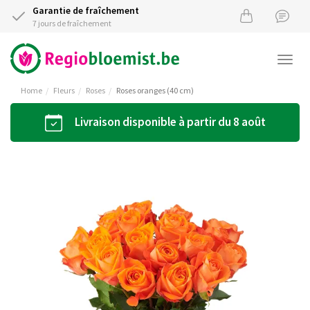
Garantie de fraîchement
7 jours de fraîchement
Togg
navi
Home
Fleurs
Roses
Roses oranges (40 cm)
Livraison disponible à partir du 8 août